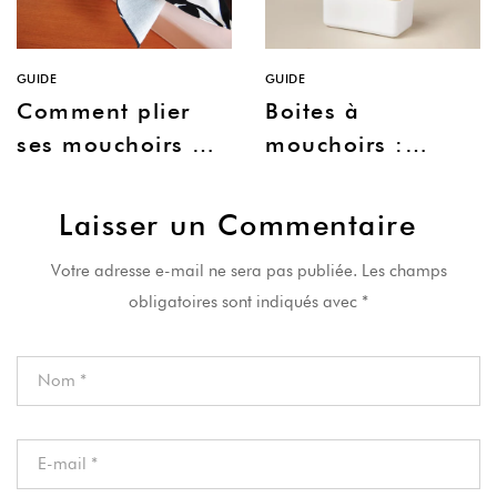
GUIDE
GUIDE
Comment plier
Boites à
ses mouchoirs en
mouchoirs :
tissu dans une
notre sélection
boite ?
déco
Laisser un Commentaire
Votre adresse e-mail ne sera pas publiée.
Les champs
obligatoires sont indiqués avec
*