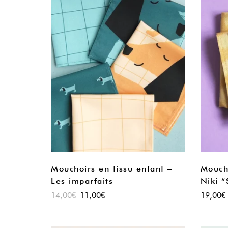
Mouchoirs en tissu enfant –
Moucho
Les imparfaits
Niki “
14,00
€
11,00
€
19,00
€