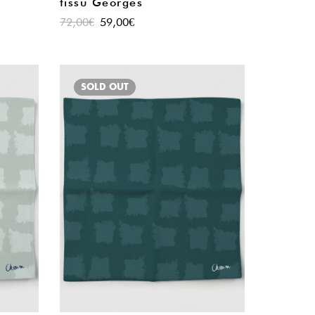
tissu Georges
72,00
€
59,00
€
SOLD
OUT