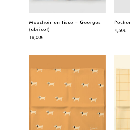
Mouchoir en tissu – Georges
Pocho
(abricot)
4,50
€
18,00
€