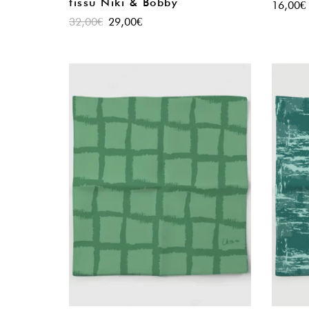
tissu Niki & Bobby
16,00
€
32,00
€
29,00
€