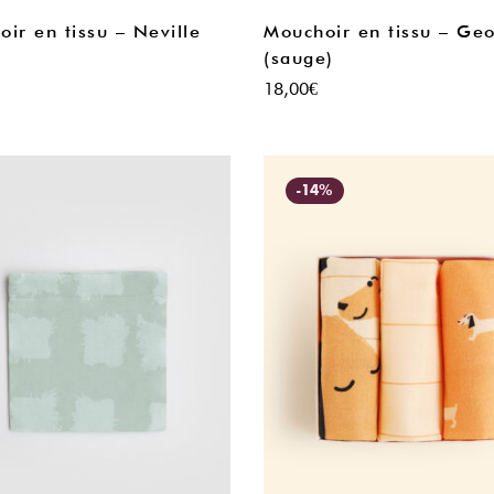
ir en tissu – Neville
Mouchoir en tissu – Ge
(sauge)
18,00
€
-14%