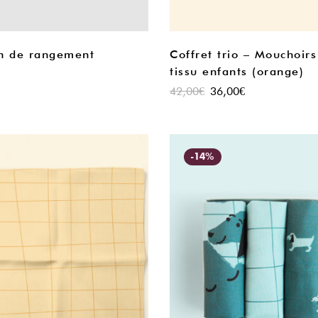
n de rangement
Coffret trio – Mouchoirs
tissu enfants (orange)
42,00
€
36,00
€
-14%