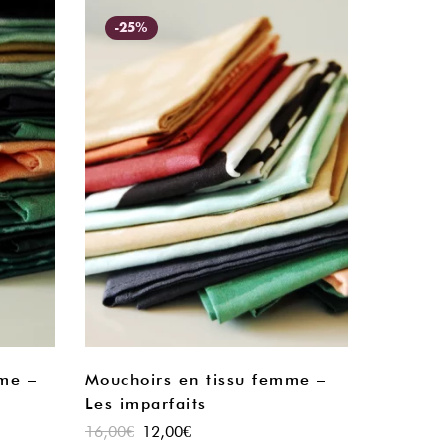
-25%
me –
Mouchoirs en tissu femme –
Les imparfaits
16,00
€
12,00
€