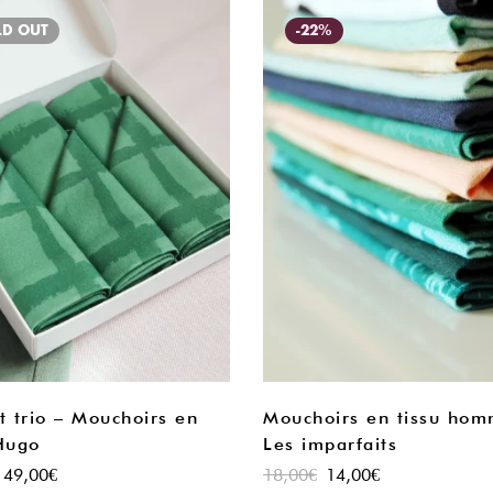
LD
OUT
-22%
t trio – Mouchoirs en
Mouchoirs en tissu hom
 Hugo
Les imparfaits
49,00
€
18,00
€
14,00
€