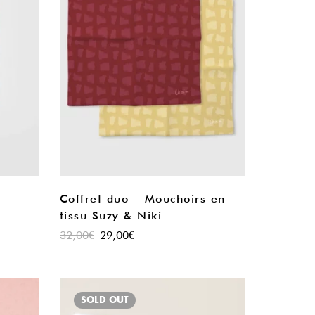
Coffret duo – Mouchoirs en
tissu Suzy & Niki
32,00
€
29,00
€
SOLD
OUT