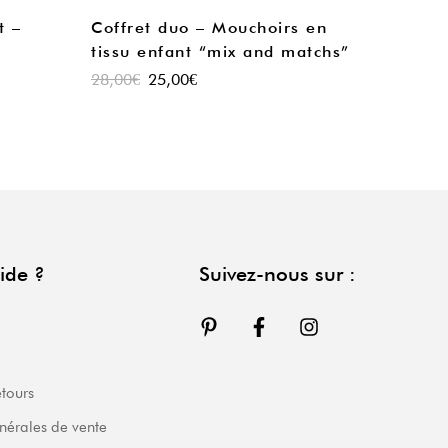
t –
Coffret duo – Mouchoirs en
tissu enfant “mix and matchs”
28,00
€
25,00
€
ide ?
Suivez-nous sur :
etours
nérales de vente