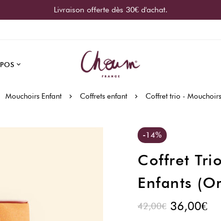
Livraison offerte dès 30€ d'achat.
OPOS
Mouchoirs Enfant
Coffrets enfant
Coffret trio - Mouchoirs
-14%
Coffret Tri
Enfants (o
36,00
€
42,00
€