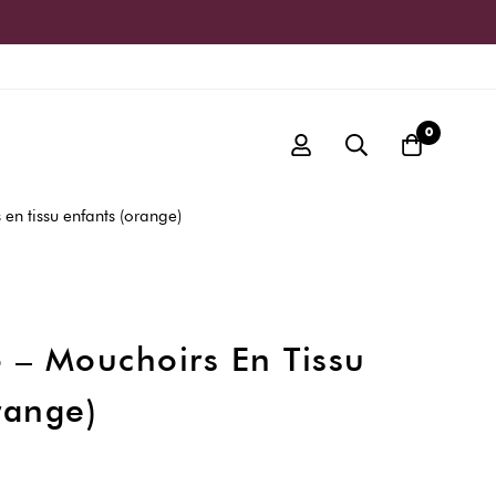
0
 en tissu enfants (orange)
o – Mouchoirs En Tissu
range)