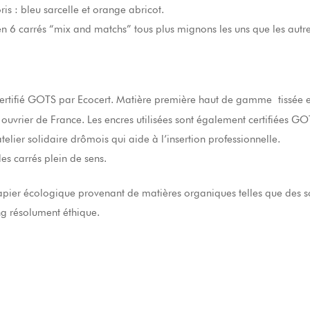
s : bleu sarcelle et orange abricot.
en 6 carrés “mix and matchs” tous plus mignons les uns que les autre
certifié GOTS par Ecocert. Matière première haut de gamme tissée 
 ouvrier de France. Les encres utilisées sont également certifiées GO
lier solidaire drômois qui aide à l’insertion professionnelle.
s carrés plein de sens.
apier écologique provenant de matières organiques telles que des sou
ng résolument éthique.