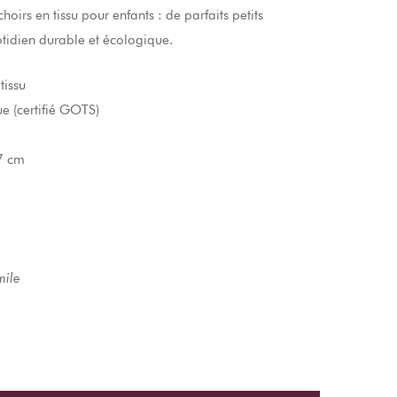
oirs en tissu pour enfants : de parfaits petits
idien durable et écologique.
tissu
ue (certifié GOTS)
7 cm
mile