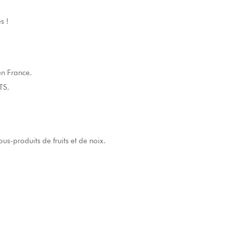
s !
en France.
TS.
s-produits de fruits et de noix.