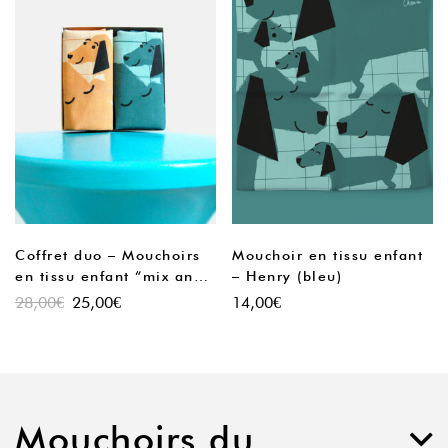
Coffret duo – Mouchoirs
Mouchoir en tissu enfant
en tissu enfant “mix and
– Henry (bleu)
matchs”
28,00
€
25,00
€
14,00
€
Mouchoirs du