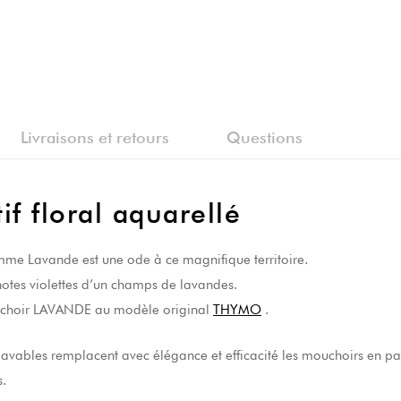
Livraisons et retours
Questions
f floral aquarellé
mme Lavande est une ode à ce magnifique territoire.
notes violettes d’un champs de lavandes.
ouchoir LAVANDE au modèle original
THYMO
.
avables remplacent avec élégance et efficacité les mouchoirs en pap
s.