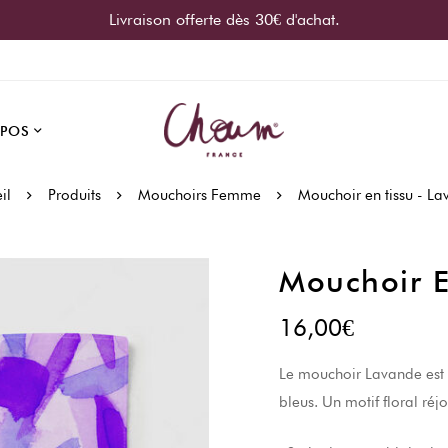
Livraison offerte dès 30€ d'achat.
OPOS
il
Produits
Mouchoirs Femme
Mouchoir en tissu - L
Mouchoir E
16,00
€
Le mouchoir Lavande est u
bleus. Un motif floral ré