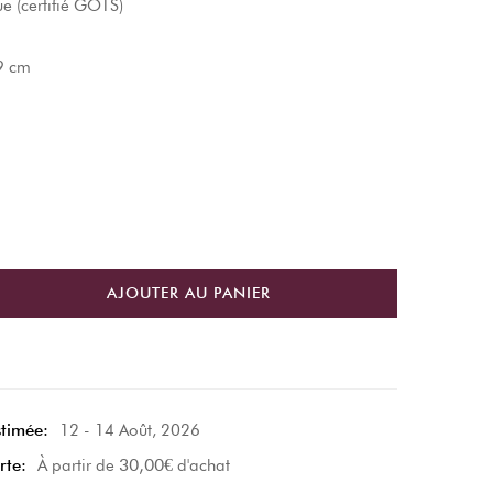
ue (certifié GOTS)
9 cm
AJOUTER AU PANIER
stimée:
12 - 14 Août, 2026
30,00
€
rte:
À partir de
d'achat