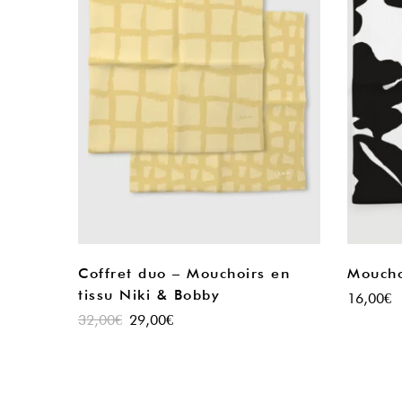
Coffret duo – Mouchoirs en
Mouchoi
tissu Niki & Bobby
16,00
€
32,00
€
29,00
€