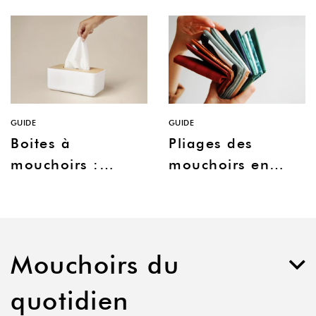
GUIDE
GUIDE
Boites à
Pliages des
mouchoirs :
mouchoirs en
notre sélection
tissu
déco
Mouchoirs du
quotidien