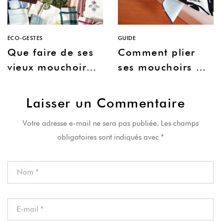
ÉCO-GESTES
GUIDE
Que faire de ses
Comment plier
vieux mouchoirs
ses mouchoirs en
en tissu ?
tissu dans une
boite ?
Laisser un Commentaire
Votre adresse e-mail ne sera pas publiée.
Les champs
obligatoires sont indiqués avec
*