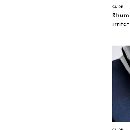
GUIDE
Rhume
irrita
GUIDE