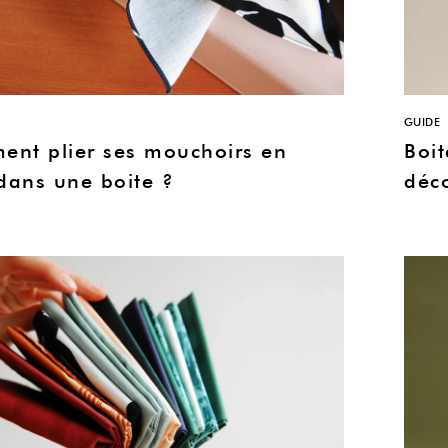
GUIDE
nt plier ses mouchoirs en
Boit
 dans une boite ?
déc