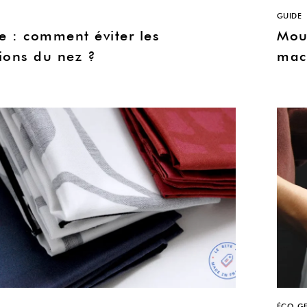
GUIDE
 : comment éviter les
Mou
tions du nez ?
mach
ÉCO-GE