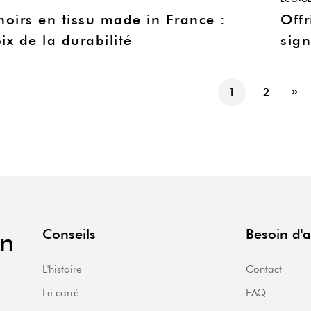
oirs en tissu made in France :
Offr
ix de la durabilité
sign
1
2
Conseils
Besoin d'a
en
L'histoire
Contact
Le carré
FAQ