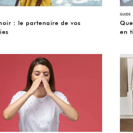
GUIDE
oir : le partenaire de vos
Que
ies
en t