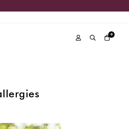
0
llergies