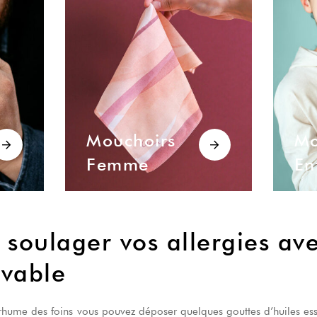
Mouchoirs
Mo
Femme
En
 soulager vos allergies av
avable
hume des foins vous pouvez déposer quelques gouttes d’huiles esse