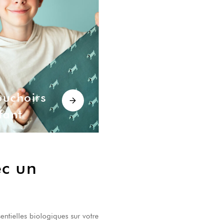
uchoirs
fant
ec un
ntielles biologiques sur votre