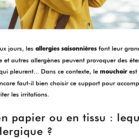
ux jours, les
font leur grand
allergies saisonnières
e et autres allergènes peuvent provoquer des ét
qui pleurent... Dans ce contexte, le
est
mouchoir
ncore faut-il bien choisir ce support pour acco
er les irritations.
 papier ou en tissu : leque
llergique ?