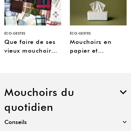
ÉCO-GESTES
ÉCO-GESTES
Que faire de ses
Mouchoirs en
vieux mouchoirs
papier et
en tissu ?
recyclage : dans
quelle poubelle
les jeter ?
Mouchoirs du
quotidien
Conseils