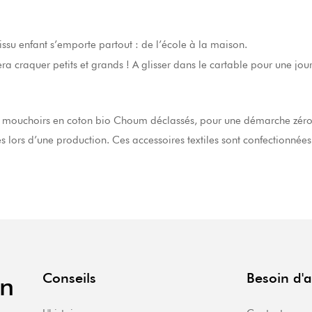
ssu enfant s’emporte partout : de l’école à la maison.
era craquer petits et grands ! A glisser dans le cartable pour une jo
e mouchoirs en coton bio Choum déclassés, pour une démarche zéro-d
rés lors d’une production. Ces accessoires textiles sont confectionné
Conseils
Besoin d'a
en